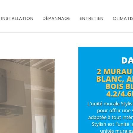
INSTALLATION
DÉPANNAGE
ENTRETIEN
CLIMATI
DA
2 MURAU
BLANC, A
BOIS 
4.2/4.
L’unité murale Stylis
pour offrir une 
adaptée à tout inté
Stylish est l’unit
unités murales