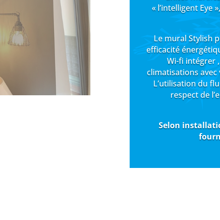
« l’intelligent Eye 
Le mural Stylish p
efficacité énergétiq
Wi-fi intégrer 
climatisations avec
L’utilisation du f
respect de l’
Selon installati
fourn