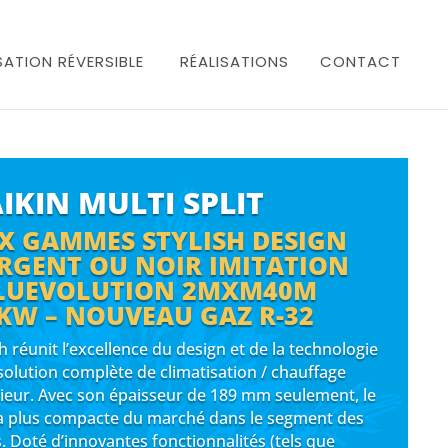
SATION RÉVERSIBLE
RÉALISATIONS
CONTACT
IKIN MULTI SPLIT
X GAMMES STYLISH DESIGN
RGENT OU NOIR IMITATION
BLUEVOLUTION 2MXM40M
6KW – NOUVEAU GAZ R-32
h réunit l’excellence du design et de la technologie
solution complète de climatisation / chauffage
rieur. Avec son épaisseur de 189 mm seulement, le
é la plus compacte du marché dans le segment des
. Doté d’innovantes fonctionnalités (tels que