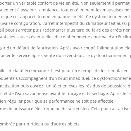
orter un véritable confort de vie en été. Non seulement il permet 
alement à assainir l’ambiance, tout en éliminant les mauvaises ode
are que cet appareil tombe en panne en été. Ce dysfonctionnement pou
aise configuration. L’arrêt intempestif du climatiseur fait aussi 
l peut s’arrêter puis redémarrer plus tard ou faire des arrêts non
ants les causes éventuelles de ce phénomène anormal d’arrêt clima
s’agir d’un défaut de fabrication. Après avoir coupé l’alimentation éle
’appeler le service après-vente du revendeur. Le dysfonctionnement
es piles de la télécommande. Il est peut-être temps de les remplacer.
réquents s’accompagnent d’un bruit inhabituel, ce dysfonctionnemen
atisation puis ouvrez l’unité et enlevez les résidus de poussière du 
ge et de l’eau savonneuse avant le rinçage et le séchage. Après le 
ien régulier pour que sa performance ne soit pas affectée.
me de puissance électrique ou de surtension. Cela pourrait arriver 
encombrée par un rideau ou d’autres objets.