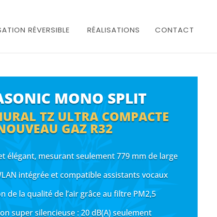
SATION RÉVERSIBLE
RÉALISATIONS
CONTACT
SONIC MONO SPLIT
URAL TZ ULTRA COMPACTE
NOUVEAU GAZ R32
et élégant, mesurant seulement 779 mm de large
WLAN intégrée et compatible assistants vocaux
n de la qualité de l’air grâce au filtre PM2,5
ion super silencieuse : 20 dB(A) seulement