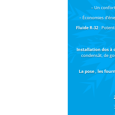
– Un confort
– Économies d’éner
Fluide R-32
: Potenti
Installation dos à 
condensât, de gou
La pose , les four