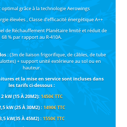
 optimal grâce à la technologie Aerowings
gie élevées , Classe d’efficacité énergétique A++
el de Réchauffement Planétaire limité et réduit de
68 % par rapport au R-410A.
dos
: (3m de liaison frigorifique, de câbles, de tube
lottes) + support unité extérieure au sol ou en
hauteur.
nitures et la mise en service sont incluses
dans
les tarifs ci-dessous :
2 kW (15 À 20M2):
1450€
TTC
2,5 kW (25 À 30M2) :
149
0
€
TTC
3,5 kW(35 À 45M2) :
1550€
TTC